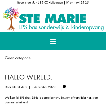
Boomstraat 5, 4635 CX Huijbergen |
0164 - 64 25 25
Geen categorie
HALLO WERELD.
Door
InternExtern
|
3 december 2020
|
1
Welkom bij LPS sites. Dit is je eerste bericht. Bewerk of verwijder het, start
dan met schrijven!