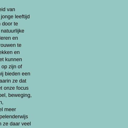
eid van
jonge leeftijd
 door te
 natuurlijke
leren en
rouwen te
ekken en
oet kunnen
op zijn of
ij bieden een
aarin ze dat
t onze focus
pel, beweging,
n,
el meer
pelenderwijs
 ze daar veel