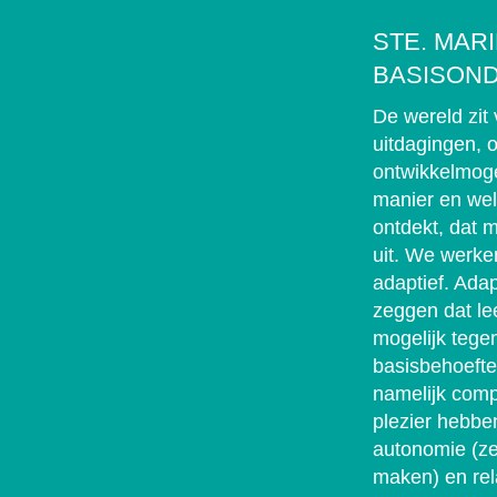
STE. MAR
BASISON
De wereld zit 
uitdagingen, 
ontwikkelmoge
manier en wel
ontdekt, dat m
uit. We werke
adaptief. Adap
zeggen dat le
mogelijk teg
basisbehoefte
namelijk comp
plezier hebben
autonomie (ze
maken) en rela