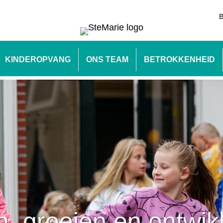
B
KINDEROPVANG
ONS TEAM
BETROKKENHEID
n, groeien en ontwik