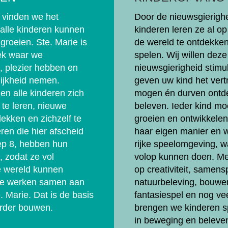
 vinden we het
Door de nieuwsgierigh
 alle kinderen kunnen
kinderen leren ze al op 
groeien. Ste. Marie is
de wereld te ontdekken
lek waar we
spelen. Wij willen deze
 plezier hebben en
nieuwsgierigheid stimu
ijkheid nemen.
geven uw kind het vert
en alle kinderen zich
mogen én durven ontd
 te leren, nieuwe
beleven. Ieder kind m
ekken en zichzelf te
groeien en ontwikkelen 
eren die hier afscheid
haar eigen manier en w
ep 8, hebben hun
rijke speelomgeving, w
, zodat ze vol
volop kunnen doen. Me
e wereld kunnen
op creativiteit, samens
e werken samen aan
natuurbeleving, bouwe
e. Marie. Dat is de basis
fantasiespel en nog ve
rder bouwen.
brengen we kinderen s
in beweging en beleven