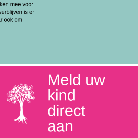
nken mee voor
erblijven is er
ar ook om
.
Meld uw
kind
direct
aan