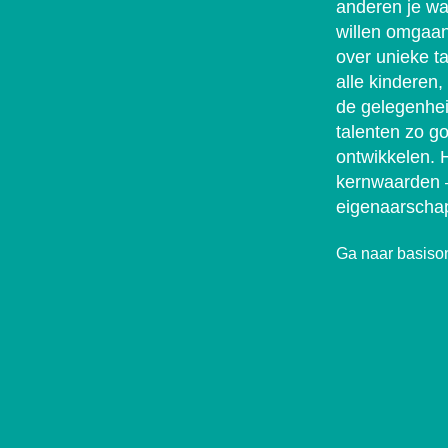
anderen je wa
willen omgaan
over unieke t
alle kinderen,
de gelegenhe
talenten zo go
ontwikkelen. H
kernwaarden 
eigenaarschap
Ga naar basiso