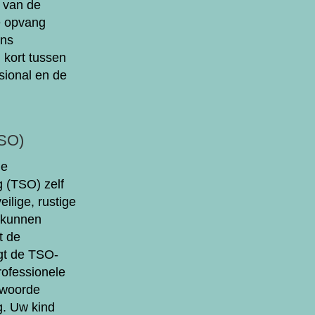
e van de
e opvang
ons
 kort tussen
sional en de
SO)
de
 (TSO) zelf
eilige, rustige
 kunnen
t de
orgt de TSO-
rofessionele
twoorde
. Uw kind