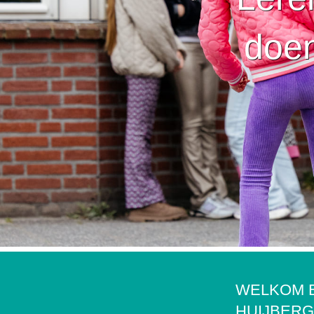
doen
WELKOM B
HUIJBER