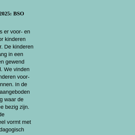
 2025: BSO
 er voor- en
r kinderen
r. De kinderen
ang in een
en gewend
d. We vinden
inderen voor-
annen. In de
n aangeboden
g waar de
 bezig zijn.
de
el vormt met
edagogisch