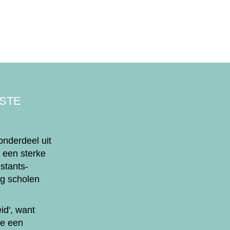
 STE
nderdeel uit
e een sterke
stants-
ig scholen
id', want
ie een