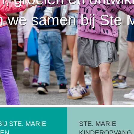
 we samen bij Ste 
IJ STE. MARIE
STE. MARIE
GEN
KINDEROPVANG