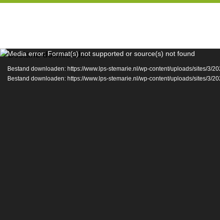
Videospeler
Media error: Format(s) not supported or source(s) not found
Bestand downloaden: https://www.lps-stemarie.nl/wp-content/uploads/sites/3/
Bestand downloaden: https://www.lps-stemarie.nl/wp-content/uploads/sites/3/