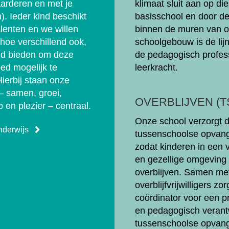
arderen en met je
klimaat sluit aan op di
). Ieder kind beschikt
basisschool en door d
alenten en we willen
binnen de muren van 
 hoe verschillend ook,
schoolgebouw is de lijn
id bieden om deze
de pedagogisch profes
ed mogelijk te
leerkracht.
ierbij staan onze
– samen, groei,
OVERBLIJVEN (T
 en plezier – centraal.
Onze school verzorgt 
nderwijs
tussenschoolse opvang
zodat kinderen in een v
en gezellige omgeving
overblijven. Samen me
overblijfvrijwilligers z
coördinator voor een p
en pedagogisch veran
tussenschoolse opvang