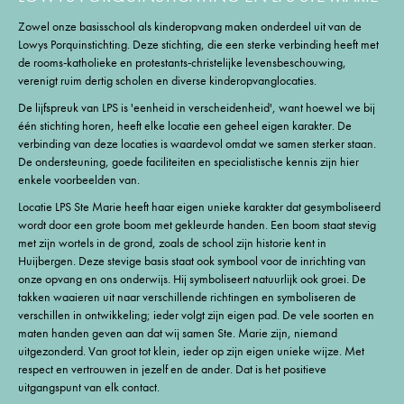
Zowel onze basisschool als kinderopvang maken onderdeel uit van de
Lowys Porquinstichting. Deze stichting, die een sterke verbinding heeft met
de rooms-katholieke en protestants-christelijke levensbeschouwing,
verenigt ruim dertig scholen en diverse kinderopvanglocaties.
De lijfspreuk van LPS is 'eenheid in verscheidenheid', want hoewel we bij
één stichting horen, heeft elke locatie een geheel eigen karakter. De
verbinding van deze locaties is waardevol omdat we samen sterker staan.
De ondersteuning, goede faciliteiten en specialistische kennis zijn hier
enkele voorbeelden van.
Locatie LPS Ste Marie heeft haar eigen unieke karakter dat gesymboliseerd
wordt door een grote boom met gekleurde handen. Een boom staat stevig
met zijn wortels in de grond, zoals de school zijn historie kent in
Huijbergen. Deze stevige basis staat ook symbool voor de inrichting van
onze opvang en ons onderwijs. Hij symboliseert natuurlijk ook groei. De
takken waaieren uit naar verschillende richtingen en symboliseren de
verschillen in ontwikkeling; ieder volgt zijn eigen pad. De vele soorten en
maten handen geven aan dat wij samen Ste. Marie zijn, niemand
uitgezonderd. Van groot tot klein, ieder op zijn eigen unieke wijze. Met
respect en vertrouwen in jezelf en de ander. Dat is het positieve
uitgangspunt van elk contact.