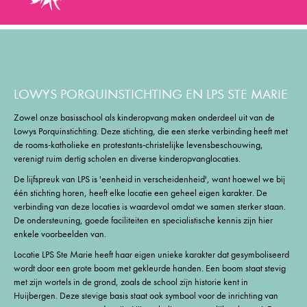
LOWYS PORQUINSTICHTING EN LPS STE MARIE
Zowel onze basisschool als kinderopvang maken onderdeel uit van de
Lowys Porquinstichting. Deze stichting, die een sterke verbinding heeft met
de rooms-katholieke en protestants-christelijke levensbeschouwing,
verenigt ruim dertig scholen en diverse kinderopvanglocaties.
De lijfspreuk van LPS is 'eenheid in verscheidenheid', want hoewel we bij
één stichting horen, heeft elke locatie een geheel eigen karakter. De
verbinding van deze locaties is waardevol omdat we samen sterker staan.
De ondersteuning, goede faciliteiten en specialistische kennis zijn hier
enkele voorbeelden van.
Locatie LPS Ste Marie heeft haar eigen unieke karakter dat gesymboliseerd
wordt door een grote boom met gekleurde handen. Een boom staat stevig
met zijn wortels in de grond, zoals de school zijn historie kent in
Huijbergen. Deze stevige basis staat ook symbool voor de inrichting van