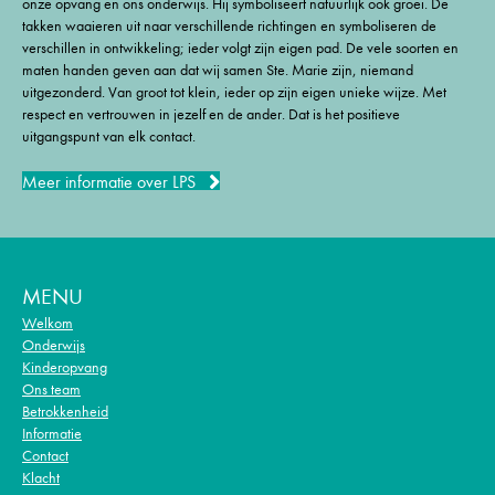
onze opvang en ons onderwijs. Hij symboliseert natuurlijk ook groei. De
takken waaieren uit naar verschillende richtingen en symboliseren de
verschillen in ontwikkeling; ieder volgt zijn eigen pad. De vele soorten en
maten handen geven aan dat wij samen Ste. Marie zijn, niemand
uitgezonderd. Van groot tot klein, ieder op zijn eigen unieke wijze. Met
respect en vertrouwen in jezelf en de ander. Dat is het positieve
uitgangspunt van elk contact.
Meer informatie over LPS
MENU
Welkom
Onderwijs
Kinderopvang
Ons team
Betrokkenheid
Informatie
Contact
Klacht